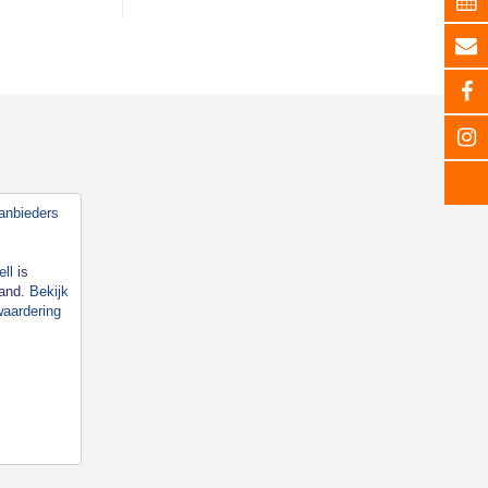
ll
is
land.
Bekijk
waardering