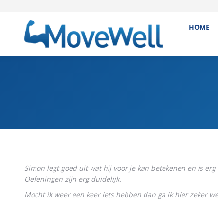
HOME
Simon legt goed uit wat hij voor je kan betekenen en is erg a
Oefeningen zijn erg duidelijk.
Mocht ik weer een keer iets hebben dan ga ik hier zeker we