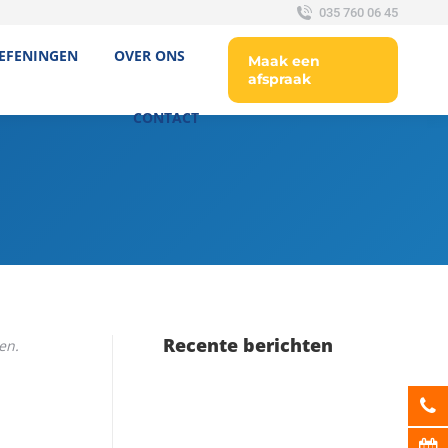
035 760 06 45
EFENINGEN
OVER ONS
Maak een
afspraak
CONTACT
Recente berichten
en.