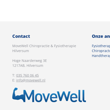
Contact
Onze an
MoveWell Chiropractie & Fysiotherapie
Fysiothera
Hilversum
Chiropract
Handthera
Hoge Naarderweg 3E
1217AB
,
Hilversum
T:
035 760 06 45
E:
info@movewell.nl