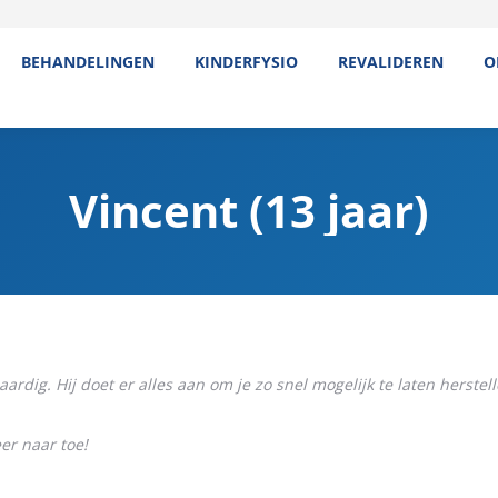
BEHANDELINGEN
KINDERFYSIO
REVALIDEREN
O
Vincent (13 jaar)
ardig. Hij doet er alles aan om je zo snel mogelijk te laten herstell
er naar toe!