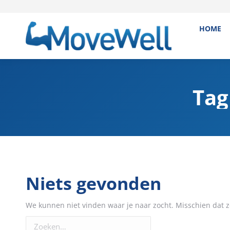
HOME
Tag
Niets gevonden
We kunnen niet vinden waar je naar zocht. Misschien dat z
Zoeken: