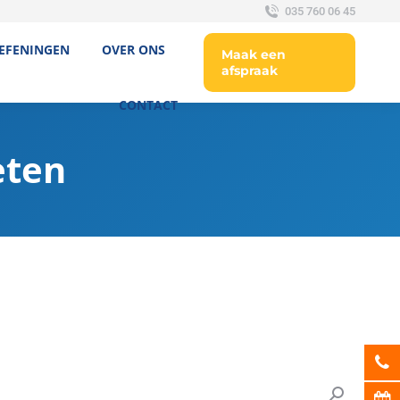
035 760 06 45
EFENINGEN
OVER ONS
Maak een
afspraak
CONTACT
eten