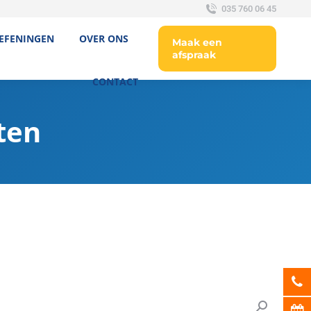
035 760 06 45
EFENINGEN
OVER ONS
Maak een
afspraak
CONTACT
ten