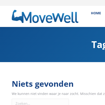
HOME
Ta
Niets gevonden
We kunnen niet vinden waar je naar zocht. Misschien dat z
Zoeken: