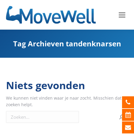
Tag Archieven
tandenknarsen
Niets gevonden
We kunnen niet vinden waar je naar zocht. Misschien dat
zoeken helpt.
Zoeken: