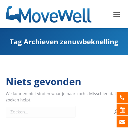
Tag Archieven
zenuwbeknelling
Niets gevonden
We kunnen niet vinden waar je naar zocht. Misschien dat
zoeken helpt.
Zoeken: